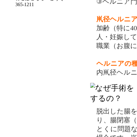
③ヘルニア
鼡径ヘルニ
加齢（特に4
人・妊娠し
職業（お腹に
ヘルニアの
内鼡径ヘル
脱出した腸
り、腸閉塞
とくに問題