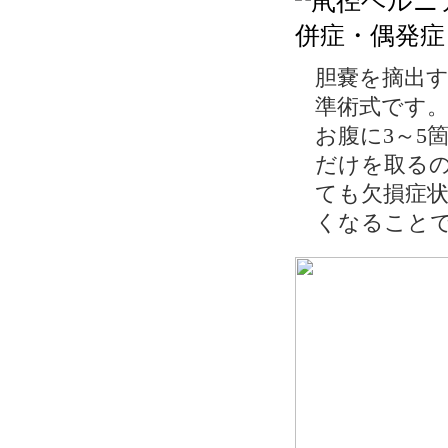
胆嚢を摘出
準術式です
お腹に3～5
だけを取る
ても欠損症
くなること