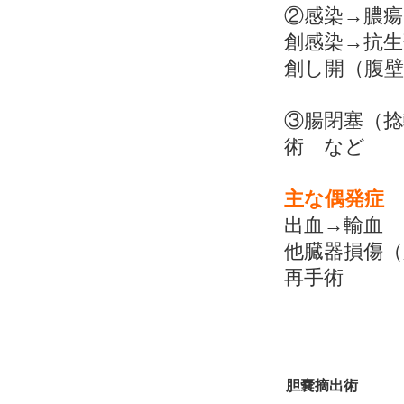
②感染→膿瘍
創感染→抗
創し開（腹
③腸閉塞（
術 など
主な偶発症
出血→輸血
他臓器損傷
再手術
胆嚢摘出術