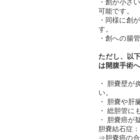
・創が小さ
可能です。
・同様に創
す。
・創への腸
ただし、以
は開腹手術
・ 胆嚢壁が
い。
・ 胆嚢や肝
・ 総胆管に
・ 胆嚢癌が
胆嚢結石症：1
⇒胆嚢癌の合