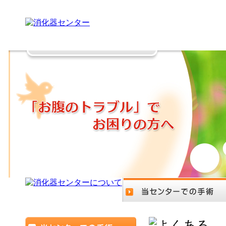
医療法人社団恵仁会 府中恵仁会病院 消化器センター