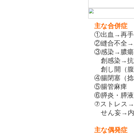
主な合併症
①出血→再手
②縫合不全→
③感染→膿瘍
創感染→抗
創し開（腹
④腸閉塞（
⑤腸管麻痺
⑥膵炎・膵
⑦ストレス
せん妄→内
主な偶発症