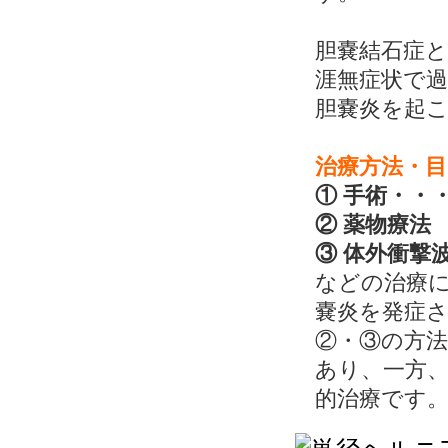
胆嚢結石症
涯無症状で
胆嚢炎を起
治療方法・目
① 手術・・
② 薬物療法
③ 体外衝撃
などの治療
嚢炎を発症
②・③の方
あり、一方
的治療です