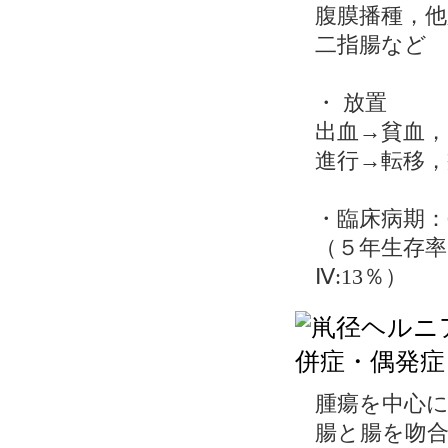
腹膜播種，他
二指腸など
・ 放置
出血→貧血，
進行→
・臨床病期：0
（５年生存率 ０
Ⅳ:13％）
腫瘍を中心に
腸と腸を吻