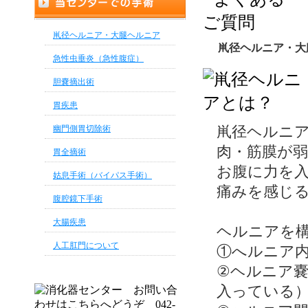
鼡径ヘルニア・大腿ヘルニア
鼡径ヘルニア・大
急性虫垂炎（急性腹症）
胆嚢摘出術
胃疾患
鼡径ヘルニ
幽門側胃切除術
肉・筋膜が
胃全摘術
お腹に力を
姑息手術（バイパス手術）
痛みを感じ
腹腔鏡下手術
大腸疾患
ヘルニアを
人工肛門について
①へルニア
②ヘルニア
入っている