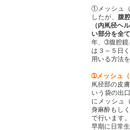
①メッシュ
したが、
腹
（内鼡径ヘ
い部分を全
年、➂腹腔
は３～５日
用いる方法
➀メッシュ
鼡径部の皮膚
いう袋の出
にメッシュ
身麻酔もし
で行います
早期に日常