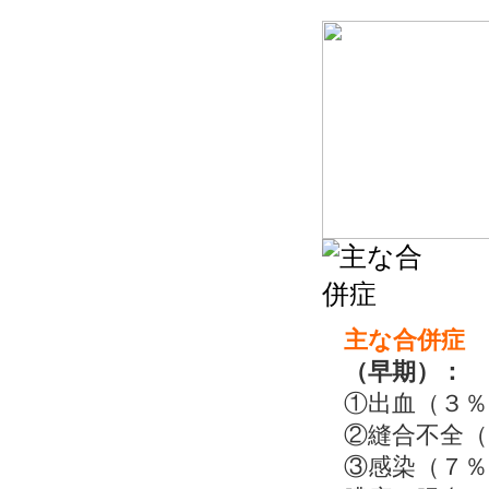
主な合併症
（早期）：
①出血（３％
②縫合不全（
③感染（７％