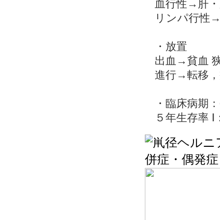
血行性→肝・
リンパ行性
・放置
出血→貧血 
進行→転移，
・臨床病期：0
５年生存率 Ⅰ：9