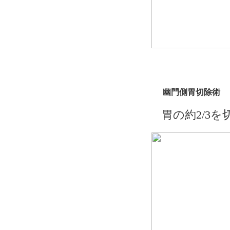
幽門側胃切除術
胃の約2/3