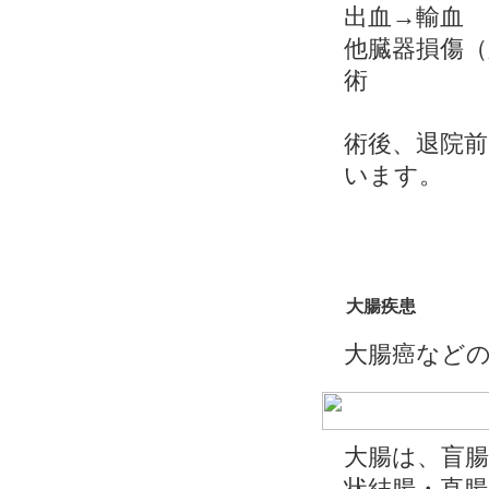
出血→輸血
他臓器損傷（
術
術後、退院
います。
大腸疾患
大腸癌など
大腸は、盲腸
状結腸・直