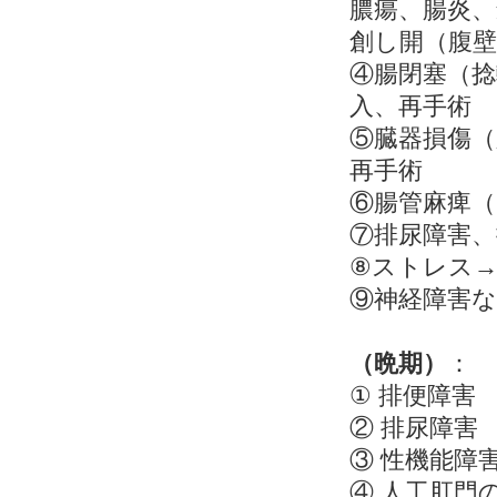
膿瘍、腸炎
創し開（腹
④腸閉塞（
入、再手術
⑤臓器損傷
再手術
⑥腸管麻痺（
⑦排尿障害、
⑧ストレス→
⑨神経障害
（晩期）
：
① 排便障害
② 排尿障害
③ 性機能障
④ 人工肛門